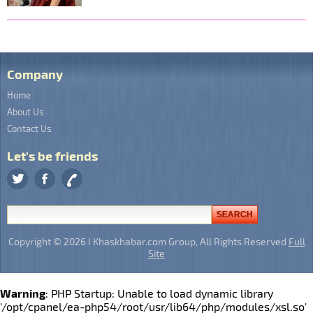
Company
Home
About Us
Contact Us
Let's be friends
Copyright © 2026 I Khaskhabar.com Group, All Rights Reserved
Full
Site
Warning
: PHP Startup: Unable to load dynamic library
'/opt/cpanel/ea-php54/root/usr/lib64/php/modules/xsl.so'