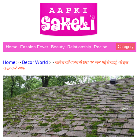
Home
Fashion Fever
Beauty
Relationship
Recipe
Category
Home
>>
Decor World
>>
बारिश की वजह से छत पर जम गई है काई, तो इस
तरह करें साफ